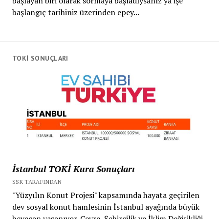
başlayan biri olarak sormaya başladıysanız ya işe
başlangıç tarihiniz üzerinden epey...
TOKİ SONUÇLARI
İstanbul TOKİ Kura Sonuçları
SSK TARAFINDAN
"Yüzyılın Konut Projesi" kapsamında hayata geçirilen
dev sosyal konut hamlesinin İstanbul ayağında büyük
heyecan yaşanıyor. Çevre, Şehircilik ve İklim Değişikliği