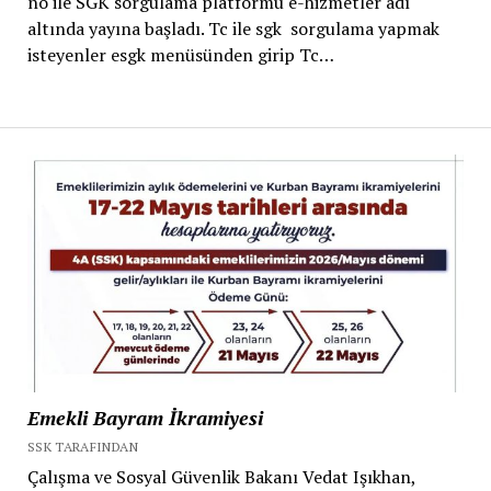
no ile SGK sorgulama platformu e-hizmetler adı
altında yayına başladı. Tc ile sgk sorgulama yapmak
isteyenler esgk menüsünden girip Tc…
Emekli Bayram İkramiyesi
SSK TARAFINDAN
Çalışma ve Sosyal Güvenlik Bakanı Vedat Işıkhan,