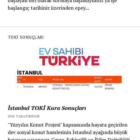
başlayan biri olarak sormaya başladıysanız ya işe
başlangıç tarihiniz üzerinden epey...
TOKİ SONUÇLARI
İstanbul TOKİ Kura Sonuçları
SSK TARAFINDAN
"Yüzyılın Konut Projesi" kapsamında hayata geçirilen
dev sosyal konut hamlesinin İstanbul ayağında büyük
heyecan yaşanıyor. Çevre, Şehircilik ve İklim Değişikliği