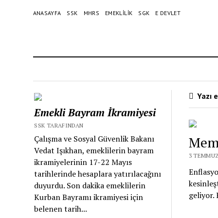
ANASAYFA
SSK
MHRS
EMEKLILIK
SGK
E DEVLET
Yazı 
Emekli Bayram İkramiyesi
SSK TARAFINDAN
Çalışma ve Sosyal Güvenlik Bakanı
Mem
Vedat Işıkhan, emeklilerin bayram
3 TEMMUZ
ikramiyelerinin 17-22 Mayıs
Enflasy
tarihlerinde hesaplara yatırılacağını
kesinleş
duyurdu. Son dakika emeklilerin
geliyor
Kurban Bayramı ikramiyesi için
belenen tarih...