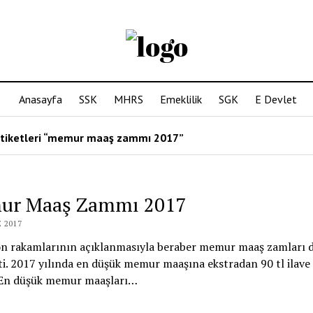
Anasayfa
SSK
MHRS
Emeklilik
SGK
E Devlet
etiketleri “memur maaş zammı 2017”
ur Maaş Zammı 2017
 2017
on rakamlarının açıklanmasıyla beraber memur maaş zamları 
ti. 2017 yılında en düşük memur maaşına ekstradan 90 tl ilave
. En düşük memur maaşları…