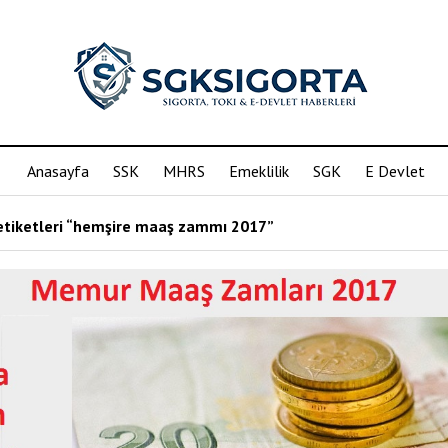
Anasayfa
SSK
MHRS
Emeklilik
SGK
E Devlet
etiketleri “hemşire maaş zammı 2017”