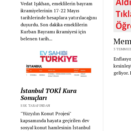
Vedat Işıkhan, emeklilerin bayram
ikramiyelerinin 17-22 Mayıs
tarihlerinde hesaplara yatırılacağını
duyurdu. Son dakika emeklilerin
Kurban Bayramı ikramiyesi için
belenen tarih...
Mem
3 TEMMUZ
Enflasy
kesinleş
geliyor
İstanbul TOKİ Kura
Sonuçları
SSK TARAFINDAN
"Yüzyılın Konut Projesi"
kapsamında hayata geçirilen dev
sosyal konut hamlesinin İstanbul