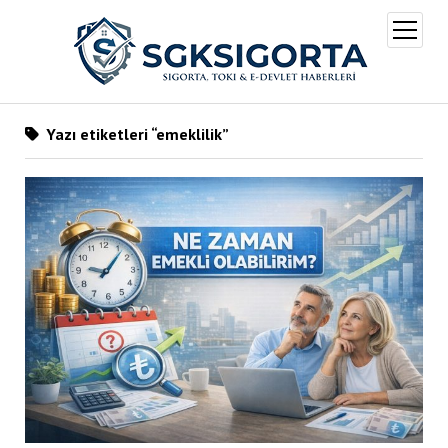
menüy
aç
Yazı etiketleri “emeklilik”